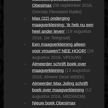
Obesimax
(08 september 2016,
Omroep Flevoland Radio)
Max (22) onderging
maagverkleining: ‘Ik heb nu een
heel ander leven’
(19 augustus
2016, De Telegraaf)
Een maagverkleining alleen
voor vrouwen? NEE HOOR!
(19
augustus 2016, VROUW)
Almeerder schrijft boek over
maagverkleining
(13 augustus
2016, Almere Deze WEEK)
Almeerder Max Joling schrijft
boek over maagverkleining
(12
augustus 2016, MEDIA036)
Nieuw boek Obesimax