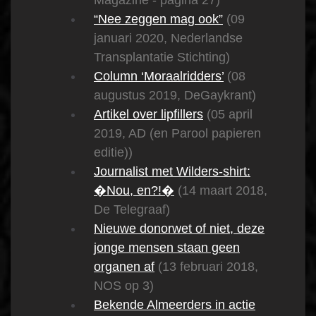
Magazine - pagina 27)
“Nee zeggen mag ook”
(09
januari 2020, Nederlandse
Transplantatie Stichting)
Column ‘Moraalridders’
(08
augustus 2019, DeGaykrant)
Artikel over lipfillers
(05 april
2019, AD (en Parool papieren
editie))
Journalist met Wilders-shirt:
�Nou, en?!�
(14 maart 2018,
De Telegraaf)
Nieuwe donorwet of niet, deze
jonge mensen staan geen
organen af
(13 februari 2018,
NOS op 3)
Bekende Almeerders in actie