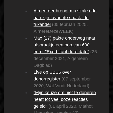
Almeerder brengt muzikale ode
aan zijn favoriete snack: de
frikandel
(05 februari 2025,
AlmereDezeWEEK)
Max (27) pakte onderweg naar
afspraakje een bon van 600
euro: ”Exorbitant dure date”
(26
december 2021, Algemeen
Dagblad)
Live op SBS6 over
donorregister
(07 september
2020, Wat Vindt Nederland)
“Mijn keuze om niet te doneren
heeft tot veel boze reacties
geleid”
(01 april 2020, Mathot