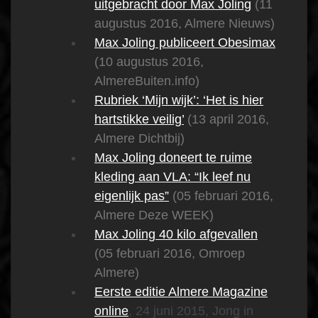
uitgebracht door Max Joling
(11
augustus 2016, Almere Nieuws)
Max Joling publiceert Obesimax
(10 augustus 2016,
AlmereBuiten.info)
Rubriek ‘Mijn wijk’: ‘Het is hier
hartstikke veilig’
(13 april 2016,
Almere Dichtbij)
Max Joling doneert te ruime
kleding aan VLA: “Ik leef nu
eigenlijk pas”
(05 februari 2016,
Almere Deze WEEK)
Max Joling 40 kilo afgevallen
(05 februari 2016, Omroep
Almere)
Eerste editie Almere Magazine
online
, 24 juni 2015, Jong in