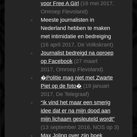
voor Free A Girl
(16 mei 2017,
Omroep Flevoland)
Meeste journalisten in
Nederland hebben te maken
met intimidatie en bedreiging
(16 april 2017, De Volkskrant)
Journalist bedreigd na oproep
op Facebook
(27 maart
2017, Omroep Flevoland)
�Politie mag niet met Zwarte
Piet op de foto�
(19 januari
2017, De Telegraaf)
“Ik vind het maar een smerig
idee dat er na mijn dood aan
mijn lichaam gesleuteld wordt”
(13 september 2016, NOS op 3)
Max Joling over zijn boek