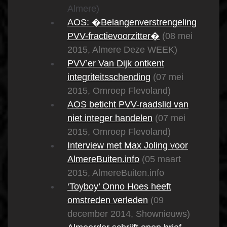
Almere)
AOS: �Belangenverstrengeling
PVV-fractievoorzitter�
(08 mei
2015, Almere Deze WEEK)
PVV’er Van Dijk ontkent
integriteitsschending
(07 mei
2015, Omroep Flevoland)
AOS beticht PVV-raadslid van
niet integer handelen
(07 mei
2015, Omroep Flevoland)
Interview met Max Joling voor
AlmereBuiten.info
(05 maart
2015, AlmereBuiten.info
‘Toyboy’ Onno Hoes heeft
omstreden verleden
(09
december 2014, Shownieuws)